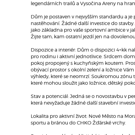
legendárních trailů a Vysočina Areny na hra
Dům je postaven v nejvyšším standardu a je
nastěhování. Žádné další investice do stavby. 
jako základna pro vaše sportovní ambice v j
Žijte tam, kam ostatní jezdí jen na dovolenou
Dispozice a interiér: Dům o dispozici 4+kk n
pro rodinu i aktivní jednotlivce. Srdcem dom
pokoj propojený s kuchyňským koutem. Pros
obývací prostor s okolní zelení a ložnice V
výhledy, které se neomrzí. Soukromou zónu tv
které mohou sloužit jako ložnice, dětský poko
Stav a potenciál: Jedná se o novostavbu v p
která nevyžaduje žádné další stavební investi
Lokalita pro aktivní život: Nové Město na Mo
sportu a bránou do CHKO Žďárské vrchy.