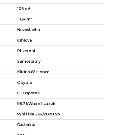
108 m²
1.134 m²
Novostavba
Cihlová
Přízemní
Samostatný
Klidná část obce
Obytná
C - Úsporná
98.7 kWh/m2 za rok
vyhláška 264/2020 Sb
Částečně