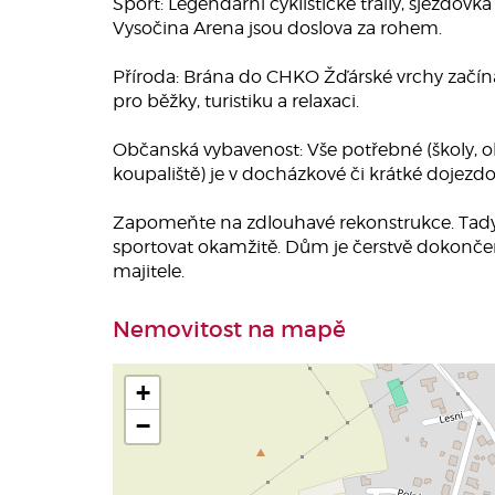
Sport: Legendární cyklistické traily, sjezdovk
Vysočina Arena jsou doslova za rohem.
Příroda: Brána do CHKO Žďárské vrchy začín
pro běžky, turistiku a relaxaci.
Občanská vybavenost: Vše potřebné (školy, ob
koupaliště) je v docházkové či krátké dojezdo
Zapomeňte na zdlouhavé rekonstrukce. Tady 
sportovat okamžitě. Dům je čerstvě dokončen
majitele.
Nemovitost na mapě
+
−