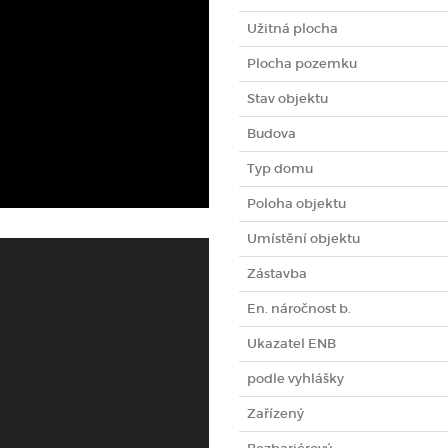
Užitná plocha
Plocha pozemku
Stav objektu
Budova
Typ domu
Poloha objektu
Umístění objektu
Zástavba
En. náročnost b.
Ukazatel ENB
podle vyhlášky
Zařízený