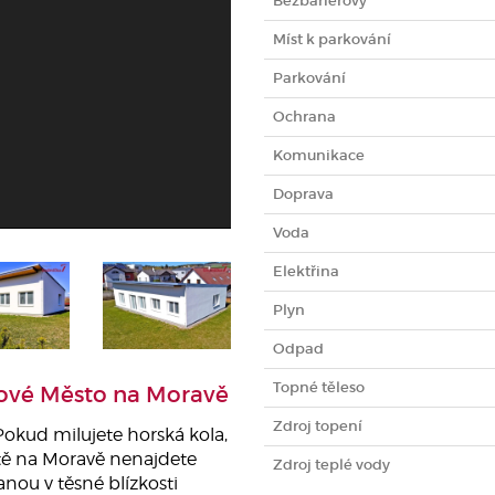
Bezbariérový
Míst k parkování
Parkování
Ochrana
Komunikace
Doprava
Voda
Elektřina
Plyn
Odpad
Topné těleso
ové Město na Moravě
Zdroj topení
 Pokud milujete horská kola,
tě na Moravě nenajdete
Zdroj teplé vody
nou v těsné blízkosti