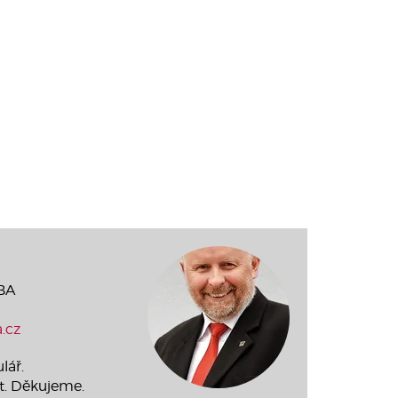
MBA
.cz
lář.
t. Děkujeme.