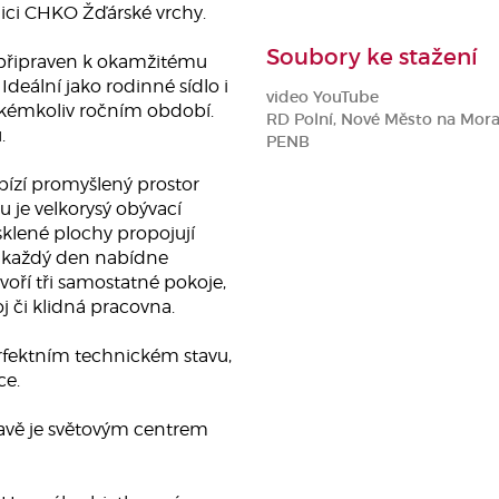
nici CHKO Žďárské vrchy.
Soubory ke stažení
 připraven k okamžitému
Ideální jako rodinné sídlo i
video YouTube
akémkoliv ročním období.
RD Polní, Nové Město na Mor
.
PENB
abízí promyšlený prostor
u je velkorysý obývací
klené plochy propojují
ám každý den nabídne
oří tři samostatné pokoje,
j či klidná pracovna.
erfektním technickém stavu,
ce.
ravě je světovým centrem