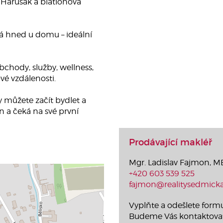
a Harusák a biatlonová
á hned u domu – ideální
chody, služby, wellness,
vé vzdálenosti.
můžete začít bydlet a
 a čeká na své první
Prodávající makléř
Mgr. Ladislav Fajmon, 
+420 603 539 525
fajmon@realitysedmicka
Vyplňte a odešlete formu
Budeme Vás kontaktova