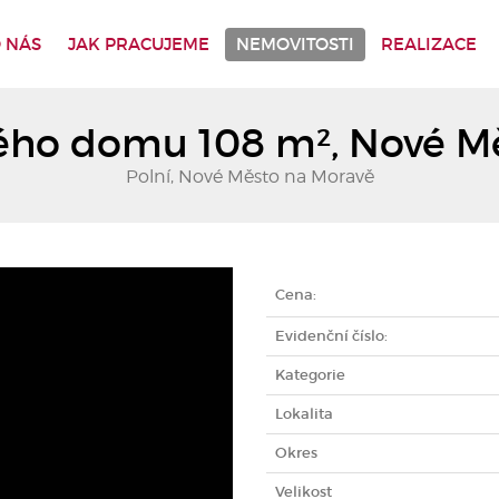
 NÁS
JAK PRACUJEME
NEMOVITOSTI
REALIZACE
ého domu 108 m², Nové M
Polní, Nové Město na Moravě
Cena:
Evidenční číslo:
Kategorie
Lokalita
Okres
Velikost