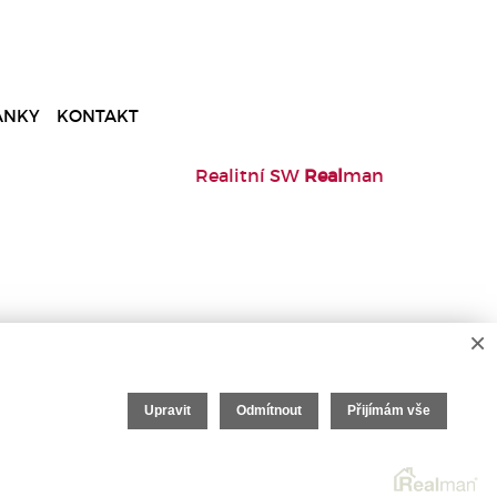
ÁNKY
KONTAKT
Realitní SW
Real
man
×
Upravit
Odmítnout
Přijímám vše