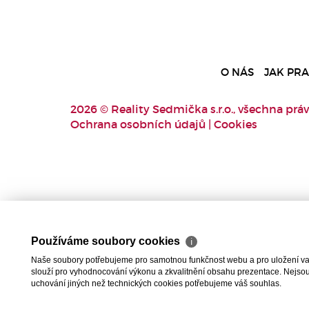
O NÁS
JAK PR
2026 © Reality Sedmička s.r.o., všechna práv
Ochrana osobních údajů
|
Cookies
Používáme soubory cookies
ℹ
Naše soubory potřebujeme pro samotnou funkčnost webu a pro uložení vaši
slouží pro vyhodnocování výkonu a zkvalitnění obsahu prezentace. Nejsou u
uchování jiných než technických cookies potřebujeme váš souhlas.