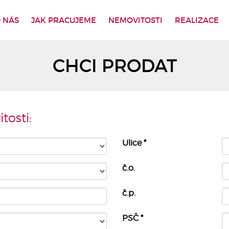
 NÁS
JAK PRACUJEME
NEMOVITOSTI
REALIZACE
CHCI PRODAT
tosti:
Ulice
*
č.o.
č.p.
PSČ
*