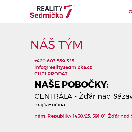
O
NÁŠ TÝM
+420 603 539 525
info@realitysedmicka.cz
CHCI PRODAT
NAŠE POBOČKY:
CENTRÁLA - Žďár nad Sáza
Kraj Vysočina
nám. Republiky 1450/23, 591 01 Žďár nad