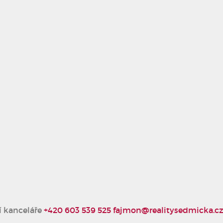
í kanceláře
+420 603 539 525
fajmon@realitysedmicka.c