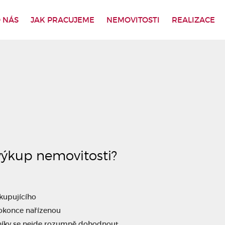
 NÁS
JAK PRACUJEME
NEMOVITOSTI
REALIZACE
 výkup nemovitosti?
kupujícího
dokonce nařízenou
stníky se nejde rozumně dohodnout