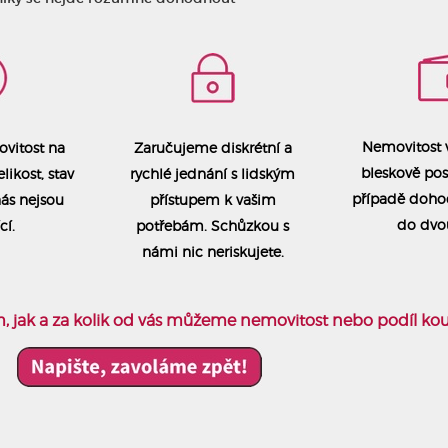
Nemovitost 
vitost na
Zaručujeme diskrétní a
bleskově po
likost, stav
rychlé jednání s lidským
případě doho
nás nejsou
přístupem k vašim
do dvo
cí.
potřebám. Schůzkou s
námi nic neriskujete.
om, jak a za kolik od vás můžeme nemovitost nebo podíl kou