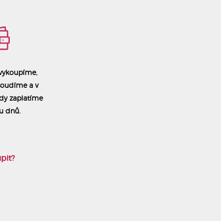
vykoupíme,
soudíme a v
dy zaplatíme
u dnů.
pit?