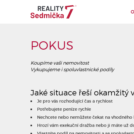
O
POKUS
Koupíme vaši nemovitost
Vykupujeme i spoluvlastnické podíly
Jaké situace řeší okamžitý
Je pro vás rozhodující čas a rychlost
Potřebujete peníze rychle
Nechcete nebo nemůžete čekat na vhodného 
Hrozí vám exekuční dražba nebo ji máte už 
Vlastníte podíl na nemovitosti a se spoluvla