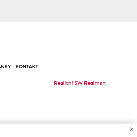
ÁNKY
KONTAKT
Realitní SW
Real
man
×