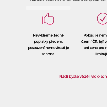
Nevybíráme žádné
Pokud je nemo
poplatky předem,
území ČR, její ve
posouzení nemovitosti je
ani cena pro 
zdarma.
limitují
Rádi byste věděli víc o t