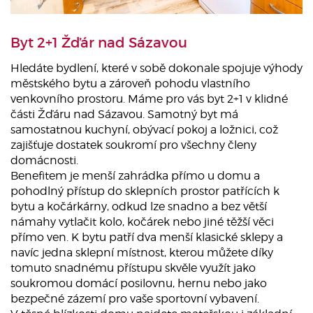
Byt 2+1 Žďár nad Sázavou
Hledáte bydlení, které v sobě dokonale spojuje výhody
městského bytu a zároveň pohodu vlastního
venkovního prostoru. Máme pro vás byt 2+1 v klidné
části Žďáru nad Sázavou. Samotný byt má
samostatnou kuchyní, obývací pokoj a ložnici, což
zajišťuje dostatek soukromí pro všechny členy
domácnosti.
Benefitem je menší zahrádka přímo u domu a
pohodlný přístup do sklepních prostor patřících k
bytu a kočárkárny, odkud lze snadno a bez větší
námahy vytlačit kolo, kočárek nebo jiné těžší věci
přímo ven. K bytu patří dva menší klasické sklepy a
navíc jedna sklepní místnost, kterou můžete díky
tomuto snadnému přístupu skvěle využít jako
soukromou domácí posilovnu, hernu nebo jako
bezpečné zázemí pro vaše sportovní vybavení.