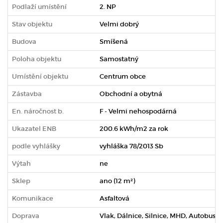
Podlaží umístění
2. NP
Stav objektu
Velmi dobrý
Budova
Smíšená
Poloha objektu
Samostatný
Umístění objektu
Centrum obce
Zástavba
Obchodní a obytná
En. náročnost b.
F - Velmi nehospodárná
Ukazatel ENB
200.6 kWh/m2 za rok
podle vyhlášky
vyhláška 78/2013 Sb
Výtah
ne
Sklep
ano (12 m²)
Komunikace
Asfaltová
Doprava
Vlak, Dálnice, Silnice, MHD, Autobus