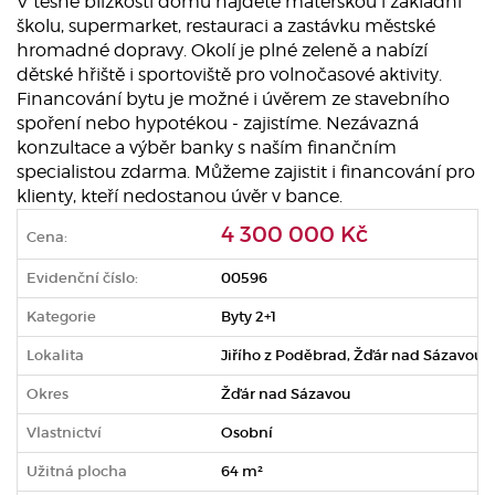
V těsné blízkosti domu najdete mateřskou i základní
školu, supermarket, restauraci a zastávku městské
hromadné dopravy. Okolí je plné zeleně a nabízí
dětské hřiště i sportoviště pro volnočasové aktivity.
Financování bytu je možné i úvěrem ze stavebního
spoření nebo hypotékou - zajistíme. Nezávazná
konzultace a výběr banky s naším finančním
specialistou zdarma. Můžeme zajistit i financování pro
klienty, kteří nedostanou úvěr v bance.
4 300 000 Kč
Cena:
Evidenční číslo:
00596
Kategorie
Byty 2+1
Lokalita
Jiřího z Poděbrad, Žďár nad Sázavou 1
Okres
Žďár nad Sázavou
Vlastnictví
Osobní
Užitná plocha
64 m²