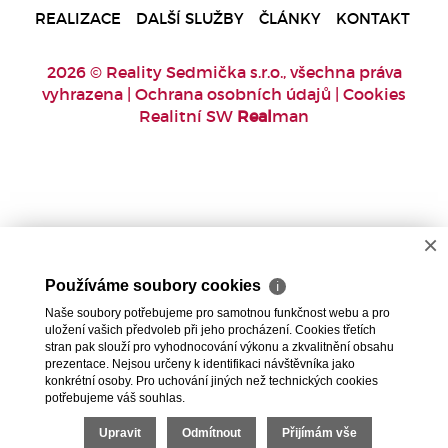
REALIZACE
DALŠÍ SLUŽBY
ČLÁNKY
KONTAKT
2026 © Reality Sedmička s.r.o., všechna práva
vyhrazena |
Ochrana osobních údajů
|
Cookies
Realitní SW
Real
man
×
Používáme soubory cookies
ℹ
Naše soubory potřebujeme pro samotnou funkčnost webu a pro
uložení vašich předvoleb při jeho procházení. Cookies třetích
stran pak slouží pro vyhodnocování výkonu a zkvalitnění obsahu
prezentace. Nejsou určeny k identifikaci návštěvníka jako
konkrétní osoby. Pro uchování jiných než technických cookies
potřebujeme váš souhlas.
Upravit
Odmítnout
Přijímám vše