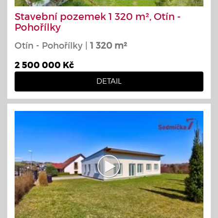
Stavební pozemek 1 320 m², Otín -
Pohořílky
Otín - Pohořílky |
1 320 m²
2 500 000 Kč
DETAIL