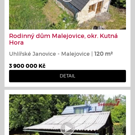
Rodinný dům Malejovice, okr. Kutná
Hora
Uhlířské Janovice - Malejovice |
120 m²
3 900 000 Kč
DETAIL