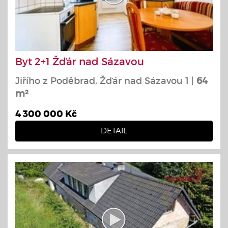
Byt 2+1 Žďár nad Sázavou
Jiřího z Poděbrad, Žďár nad Sázavou 1 |
64
m²
4 300 000 Kč
DETAIL