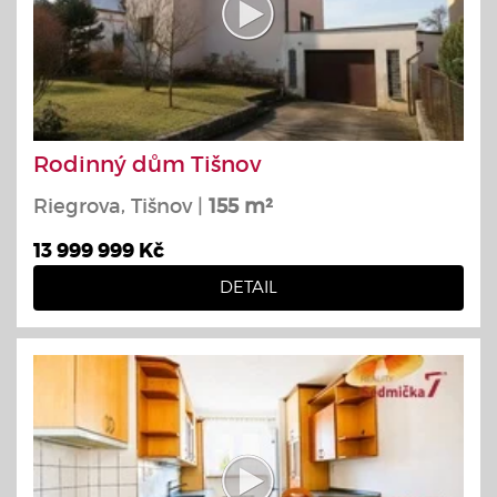
Rodinný dům Tišnov
Riegrova, Tišnov |
155 m²
13 999 999 Kč
DETAIL