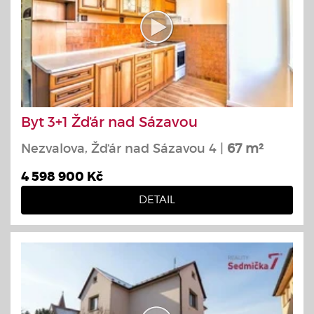
Byt 3+1 Žďár nad Sázavou
Nezvalova, Žďár nad Sázavou 4 |
67 m²
4 598 900 Kč
DETAIL