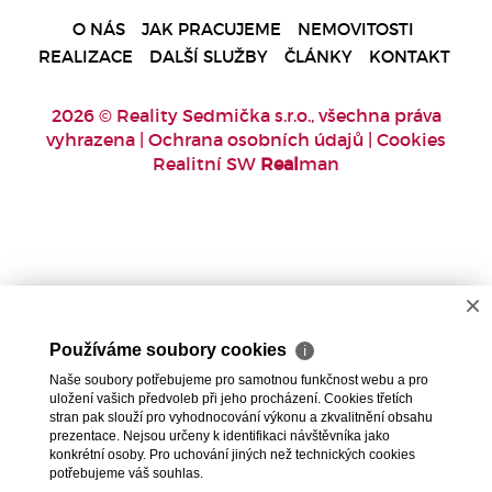
O NÁS
JAK PRACUJEME
NEMOVITOSTI
REALIZACE
DALŠÍ SLUŽBY
ČLÁNKY
KONTAKT
2026 © Reality Sedmička s.r.o., všechna práva
vyhrazena |
Ochrana osobních údajů
|
Cookies
Realitní SW
Real
man
×
Používáme soubory cookies
ℹ
Naše soubory potřebujeme pro samotnou funkčnost webu a pro
uložení vašich předvoleb při jeho procházení. Cookies třetích
stran pak slouží pro vyhodnocování výkonu a zkvalitnění obsahu
prezentace. Nejsou určeny k identifikaci návštěvníka jako
konkrétní osoby. Pro uchování jiných než technických cookies
potřebujeme váš souhlas.