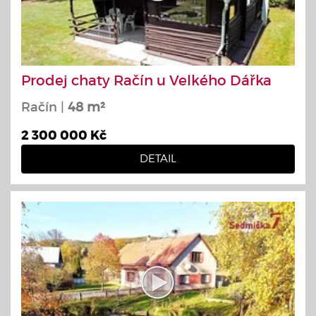
Prodej chaty Račín u Velkého Dářka
Račín |
48 m²
2 300 000 Kč
DETAIL