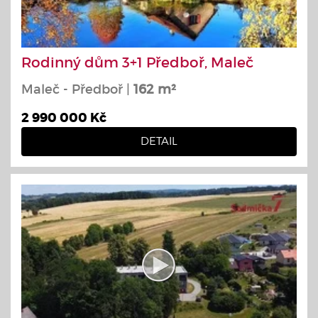
Rodinný dům 3+1 Předboř, Maleč
Maleč - Předboř |
162 m²
2 990 000 Kč
DETAIL