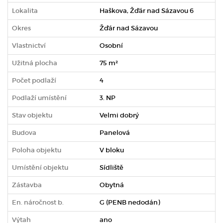
Lokalita
Haškova, Žďár nad Sázavou 6
Okres
Žďár nad Sázavou
Vlastnictví
Osobní
Užitná plocha
75 m²
Počet podlaží
4
Podlaží umístění
3. NP
Stav objektu
Velmi dobrý
Budova
Panelová
Poloha objektu
V bloku
Umístění objektu
Sídliště
Zástavba
Obytná
En. náročnost b.
G (PENB nedodán)
Výtah
ano