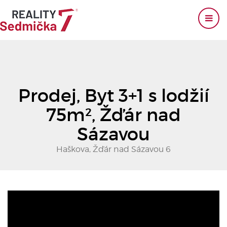
Prodej, Byt 3+1 s lodžií
75m², Žďár nad
Sázavou
Haškova, Žďár nad Sázavou 6