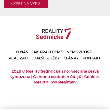
ZPĚT NA VÝPIS
O NÁS
JAK PRACUJEME
NEMOVITOSTI
REALIZACE
DALŠÍ SLUŽBY
ČLÁNKY
KONTAKT
2026 © Reality Sedmička s.r.o., všechna práva
vyhrazena |
Ochrana osobních údajů
|
Cookies
Realitní SW
Real
man