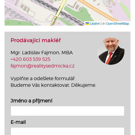
Leaflet
|
©
OpenStreetMap
Prodávající makléř
Mgr. Ladislav Fajmon, MBA
+420 603 539 525
fajmon@realitysedmicka.cz
Vyplňte a odešlete formulář.
Budeme Vás kontaktovat. Děkujeme.
Jméno a příjmení
E-mail