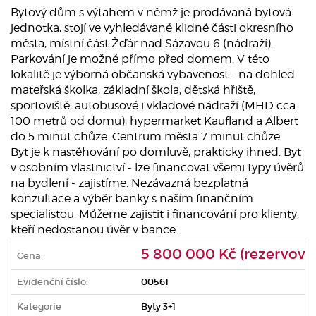
Bytový dům s výtahem v němž je prodávaná bytová
jednotka, stojí ve vyhledávané klidné části okresního
města, místní část Žďár nad Sázavou 6 (nádraží).
Parkování je možné přímo před domem. V této
lokalitě je výborná občanská vybavenost – na dohled
mateřská školka, základní škola, dětská hřiště,
sportoviště, autobusové i vkladové nádraží (MHD cca
100 metrů od domu), hypermarket Kaufland a Albert
do 5 minut chůze. Centrum města 7 minut chůze.
Byt je k nastěhování po domluvě, prakticky ihned. Byt
v osobním vlastnictví - lze financovat všemi typy úvěrů
na bydlení - zajistíme. Nezávazná bezplatná
konzultace a výběr banky s naším finančním
specialistou. Můžeme zajistit i financování pro klienty,
kteří nedostanou úvěr v bance.
5 800 000 Kč (rezervová
Cena:
Evidenční číslo:
00561
Kategorie
Byty 3+1