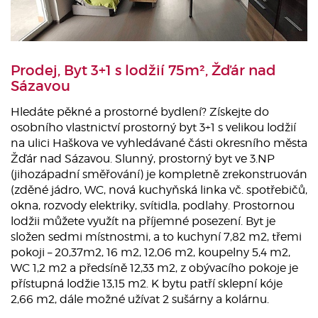
Prodej, Byt 3+1 s lodžií 75m², Žďár nad
Sázavou
Hledáte pěkné a prostorné bydlení? Získejte do
osobního vlastnictví prostorný byt 3+1 s velikou lodžií
na ulici Haškova ve vyhledávané části okresního města
Žďár nad Sázavou. Slunný, prostorný byt ve 3.NP
(jihozápadní směřování) je kompletně zrekonstruován
(zděné jádro, WC, nová kuchyňská linka vč. spotřebičů,
okna, rozvody elektriky, svítidla, podlahy. Prostornou
lodžii můžete využít na příjemné posezení. Byt je
složen sedmi místnostmi, a to kuchyní 7,82 m2, třemi
pokoji – 20,37m2, 16 m2, 12,06 m2, koupelny 5,4 m2,
WC 1,2 m2 a předsíně 12,33 m2, z obývacího pokoje je
přístupná lodžie 13,15 m2. K bytu patří sklepní kóje
2,66 m2, dále možné užívat 2 sušárny a kolárnu.