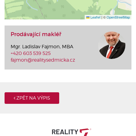
Leaflet
|
©
OpenStreetMap
Prodávající makléř
Mgr. Ladislav Fajmon, MBA
+420 603 539 525
fajmon@realitysedmicka.cz
ZPĚT NA VÝPIS