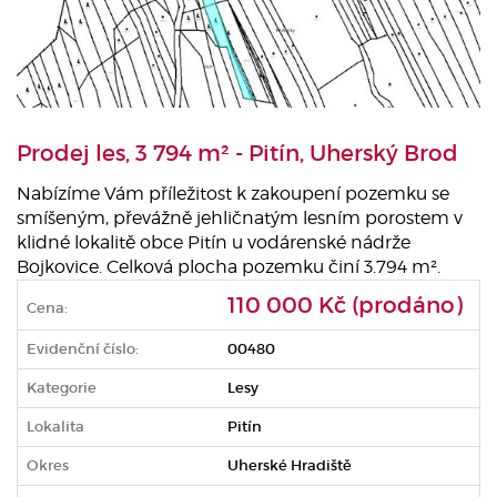
Prodej les, 3 794 m² - Pitín, Uherský Brod
Nabízíme Vám příležitost k zakoupení pozemku se
smíšeným, převážně jehličnatým lesním porostem v
klidné lokalitě obce Pitín u vodárenské nádrže
Bojkovice. Celková plocha pozemku činí 3.794 m².
110 000 Kč (prodáno)
Cena:
Evidenční číslo:
00480
Kategorie
Lesy
Lokalita
Pitín
Okres
Uherské Hradiště