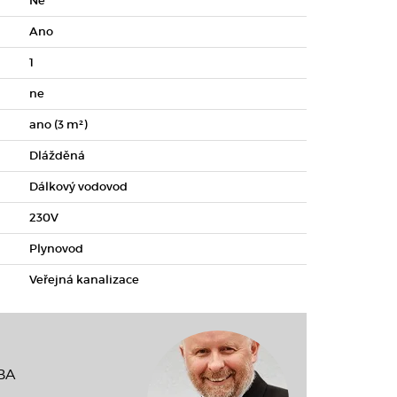
Ne
Ano
1
ne
ano (3 m²)
Dlážděná
Dálkový vodovod
230V
Plynovod
Veřejná kanalizace
MBA