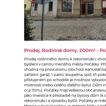
Prodej, Rodinné domy, 200m² - Po
Prodej rodinného domu k rekonstrukci, vho
bydlení v centru menšího města Počátky. Př
vhodná na provozovnu (obchod, kancelář,bar, o
zařízení, garáž, 1 patro: koupelna, spíž, tři po
přístupném po schodišti je možnost vybudo
místností (nebo celého dalšího bytu). Dům 
cca 70m2. Počátky mají veškerou občanskou 
jako investice k přestavbě na bytový dům (k d
rekonstrukci a výstavbu bytů). Počátky je mě
Moravy v kraji Vysočina, je místem klidu a 