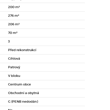
200 m²
276 m²
206 m²
70 m²
3
Před rekonstrukcí
Cihlová
Patrový
V bloku
Centrum obce
Obchodní a obytná
G (PENB nedodán)