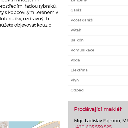
Zařízený
rostředím, řadou rybníků,
Garáž
y s kopcovitým terénem v
kloturistiky, ozdravných
Počet garáží
můžete objevovat kouzlo
Výtah
Balkón
Komunikace
Voda
Elektřina
Plyn
Odpad
Prodávající makléř
Mgr. Ladislav Fajmon, 
+420 603 539 525