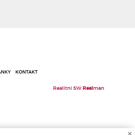
ÁNKY
KONTAKT
Realitní SW
Real
man
×