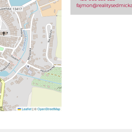
fajmon@realitysedmicka
Leaflet
|
©
OpenStreetMap