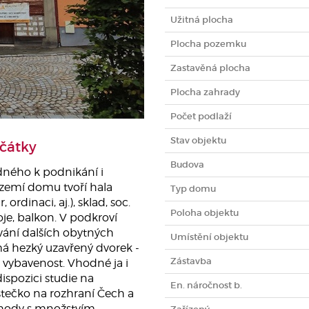
Užitná plocha
Plocha pozemku
Zastavěná plocha
Plocha zahrady
Počet podlaží
Stav objektu
čátky
Budova
dného k podnikání i
ízemí domu tvoří hala
Typ domu
rdinaci, aj.), sklad, soc.
Poloha objektu
koje, balkon. V podkroví
vání dalších obytných
Umístění objektu
má hezký uzavřený dvorek -
Zástavba
vybavenost. Vhodné ja i
ispozici studie na
En. náročnost b.
stečko na rozhraní Čech a
pohody s množstvím