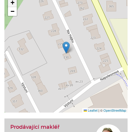
+
−
Leaflet
|
©
OpenStreetMap
Prodávající makléř