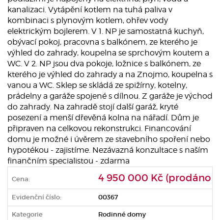
kanalizaci. Vytápění kotlem na tuhá paliva v
kombinaci s plynovým kotlem, ohřev vody
elektrickým bojlerem. V 1. NP je samostatná kuchyň,
obývací pokoj, pracovna s balkónem, ze kterého je
výhled do zahrady, koupelna se sprchovým koutem a
WC. V 2. NP jsou dva pokoje, ložnice s balkónem, ze
kterého je výhled do zahrady a na Znojmo, koupelna s
vanou a WC. Sklep se skládá ze spižírny, kotelny,
prádelny a garáže spojené s dílnou. Z garáže je východ
do zahrady. Na zahradě stojí další garáž, kryté
posezení a menší dřevěná kolna na nářadí. Dům je
připraven na celkovou rekonstrukci. Financování
domu je možné i úvěrem ze stavebního spoření nebo
hypotékou - zajistíme. Nezávazná konzultace s naším
finančním specialistou - zdarma
4 950 000 Kč (prodáno)
Cena:
Evidenční číslo:
00367
Kategorie
Rodinné domy