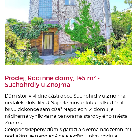
Prodej, Rodinné domy, 145 m² -
Suchohrdly u Znojma
Dům stojí v klidné části obce Suchohrdly u Znojma,
nedaleko lokality U Napoleonova dubu odkud řídil
bitvu dokonce sám císař Napoleon. Z domu je
nádherná vyhlídka na panorama starobylého města
Znojma.
Celopodsklepený dům s garáží a dvěma nadzemními
podlažími je napojený na elektřinu, plyn, vodu a