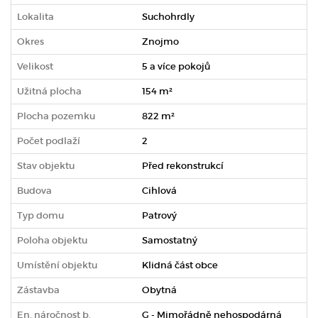
Lokalita
Suchohrdly
Okres
Znojmo
Velikost
5 a více pokojů
Užitná plocha
154 m²
Plocha pozemku
822 m²
Počet podlaží
2
Stav objektu
Před rekonstrukcí
Budova
Cihlová
Typ domu
Patrový
Poloha objektu
Samostatný
Umístění objektu
Klidná část obce
Zástavba
Obytná
En. náročnost b.
G - Mimořádně nehospodárná