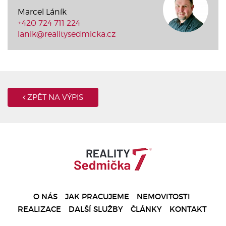
Marcel Láník
+420 724 711 224
lanik@realitysedmicka.cz
ZPĚT NA VÝPIS
O NÁS
JAK PRACUJEME
NEMOVITOSTI
REALIZACE
DALŠÍ SLUŽBY
ČLÁNKY
KONTAKT