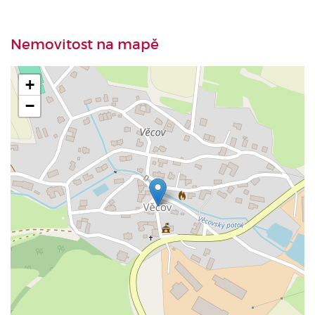
Nemovitost na mapě
+
−