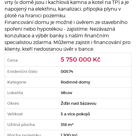
vrty (v domě jsou i kachlová kamna a kotel na TP) a je
napojený na elektřinu, kanalizaci, přípojka plynu v
plotě na hranici pozemku.
Financování domu je možné i úvěrem ze stavebního
spoření nebo hypotékou - zajistíme. Nezávazná
konzultace a výběr banky s naším finančním
specialistou zdarma. Můžeme zajistit i financování pro
klienty, kteří nedostanou úvěr v bance.
5 750 000 Kč
Cena:
Evidenční číslo:
00574
Kategorie
Rodinné domy
Lokalita
Věcov
Okres
Žďár nad Sázavou
Velikost
5 a více pokojů
Užitná plocha
318 m²
Plocha pozemku
1.300 m²