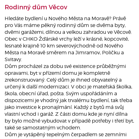
Rodinný dům Věcov
Hledáte bydlení u Nového Města na Moravě? Právě
pro Vás máme pěkný rodinný dům se dvěma byty,
dvěmi garážemi, dílnou a velkou zahradou ve Věcově.
Obec v CHKO Žďárské vrchy leží v krásné, kopcovité,
lesnaté krajině 10 km severovýchodně od Nového
Města na Moravě směrem na Jimramov, Poličku a
Svitavy.
Dům procházel za dobu své existence průběžnými
opravami, byt v přízemí domu je kompletně
zrekonstruovaný. Celý dům je ihned obyvatelný a
určený k další modernizaci. V obci je mateřská školka,
škola, obecní úřad, pošta. Svým uspořádáním a
dispozicemi je vhodný jak trvalému bydlení, tak třeba
jako investice k pronajímání. Každý z bytů má svůj
vlastní vchod i garáž. Z části domu kde je nyní dílna
by bylo možné vybudovat v případě potřeby i třetí byt,
také se samostatným vchodem.
Dům je vytápěný tepelným čerpadlem se zemními