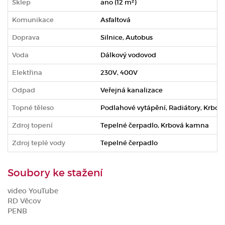
Sklep
ano (12 m²)
Komunikace
Asfaltová
Doprava
Silnice, Autobus
Voda
Dálkový vodovod
Elektřina
230V, 400V
Odpad
Veřejná kanalizace
Topné těleso
Podlahové vytápění, Radiátory, Krbov
Zdroj topení
Tepelné čerpadlo, Krbová kamna
Zdroj teplé vody
Tepelné čerpadlo
Soubory ke stažení
video YouTube
RD Věcov
PENB