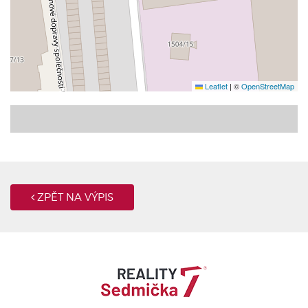
Leaflet
|
©
OpenStreetMap
ZPĚT NA VÝPIS