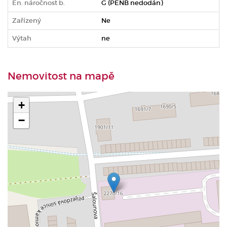
En. náročnost b.
G (PENB nedodán)
Zařízený
Ne
Výtah
ne
Nemovitost na mapě
+
−