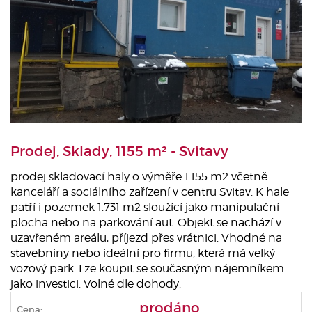
Prodej, Sklady, 1155 m² - Svitavy
prodej skladovací haly o výměře 1.155 m2 včetně
kanceláří a sociálního zařízení v centru Svitav. K hale
patří i pozemek 1.731 m2 sloužící jako manipulační
plocha nebo na parkování aut. Objekt se nachází v
uzavřeném areálu, příjezd přes vrátnici. Vhodné na
stavebniny nebo ideální pro firmu, která má velký
vozový park. Lze koupit se současným nájemníkem
jako investici. Volné dle dohody.
prodáno
Cena: