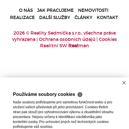
O NÁS
JAK PRACUJEME
NEMOVITOSTI
REALIZACE
DALŠÍ SLUŽBY
ČLÁNKY
KONTAKT
2026 © Reality Sedmička s.r.o., všechna práva
vyhrazena |
Ochrana osobních údajů
|
Cookies
Realitní SW
Real
man
×
Používáme soubory cookies
ℹ
Naše soubory potřebujeme pro samotnou funkčnost webu a pro
uložení vašich předvoleb při jeho procházení. Cookies třetích
stran pak slouží pro vyhodnocování výkonu a zkvalitnění obsahu
prezentace. Nejsou určeny k identifikaci návštěvníka jako
konkrétní osoby. Pro uchování jiných než technických cookies
potřebujeme váš souhlas.