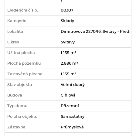
Evidenční číslo:
00307
Kategorie
Sklady
Lokalita
Dimitrovova 2270/16, Svitavy - Předmě
Okres
Svitavy
Užitná plocha
1.155 m²
Plocha pozemku
2.886 m²
Zastavěná plocha
1.155 m²
Stav objektu
Velmi dobrý
Budova
Cihlová
Typ domu
Přízemní
Poloha objektu
Samostatný
Zástavba
Průmyslová