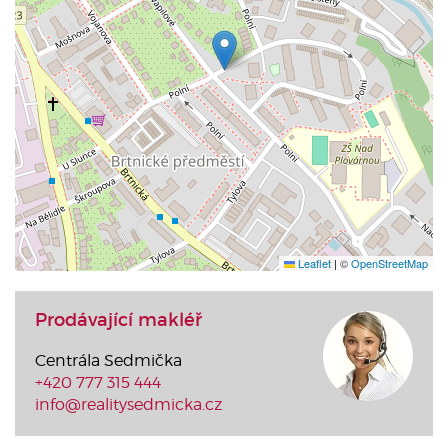
Leaflet
|
©
OpenStreetMap
Prodávající makléř
Centrála Sedmička
+420 777 315 444
info@realitysedmicka.cz