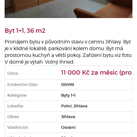
Byt 1+1, 36 m2
Pronájem bytu v původním stavu v centru Jihlavy. Byt
je v klidné lokalitě, parkování kolem domu. Byt má
prostornou kuchyň a větší pokoj. Zařízení bytu viz foto.
V domě je výtah. Volný ihned.
11 000 Kč za měsíc (pron
Cena:
Evidenční číslo:
00499
Kategorie
Byty 1+1
Lokalita
Polní, Jihlava
Okres
Jihlava
Vlastnictví
Osobní