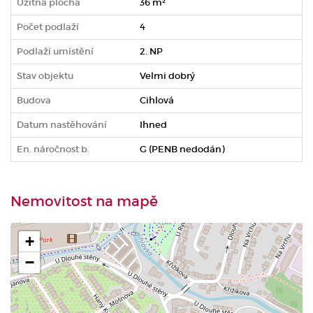
Užitná plocha
36 m²
Počet podlaží
4
Podlaží umístění
2. NP
Stav objektu
Velmi dobrý
Budova
Cihlová
Datum nastěhování
Ihned
En. náročnost b.
G (PENB nedodán)
Nemovitost na mapě
+
−