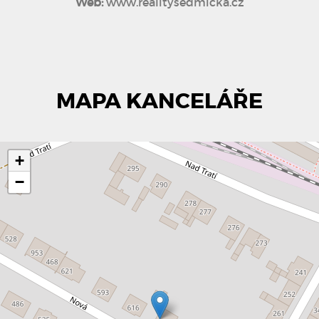
Web:
www.realitysedmicka.cz
MAPA KANCELÁŘE
+
−