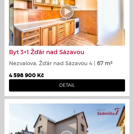
Byt 3+1 Žďár nad Sázavou
Nezvalova, Žďár nad Sázavou 4 |
67 m²
4 598 900 Kč
DETAIL