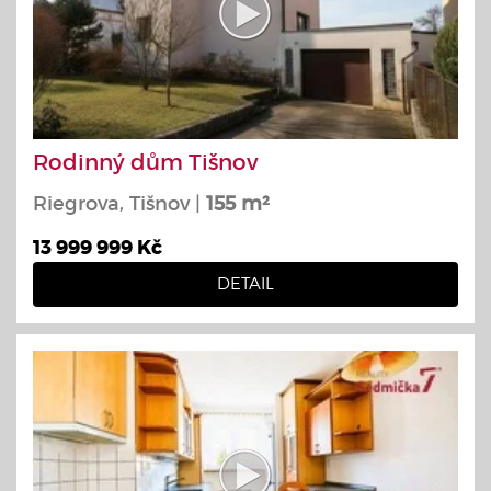
Rodinný dům Tišnov
Riegrova, Tišnov |
155 m²
13 999 999 Kč
DETAIL