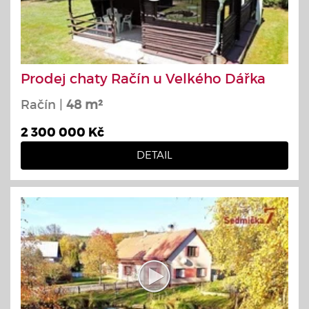
Prodej chaty Račín u Velkého Dářka
Račín |
48 m²
2 300 000 Kč
DETAIL