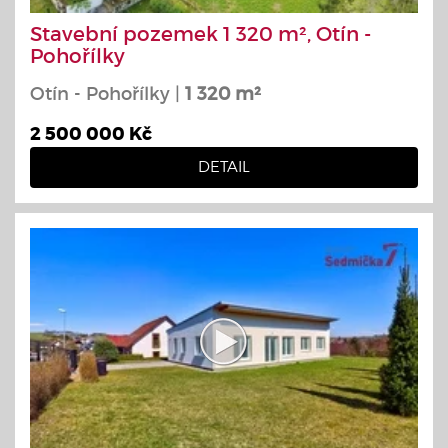
Stavební pozemek 1 320 m², Otín -
Pohořílky
Otín - Pohořílky |
1 320 m²
2 500 000 Kč
DETAIL