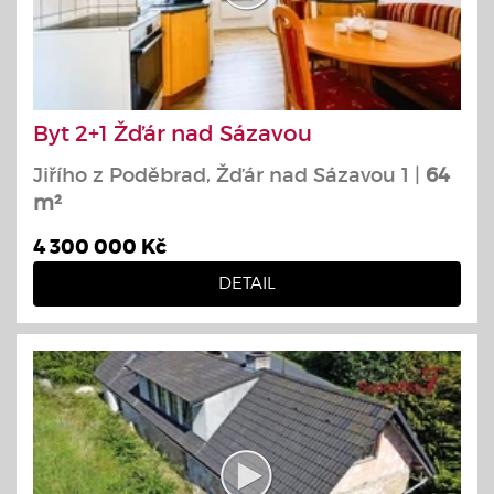
Byt 2+1 Žďár nad Sázavou
Jiřího z Poděbrad, Žďár nad Sázavou 1 |
64
m²
4 300 000 Kč
DETAIL