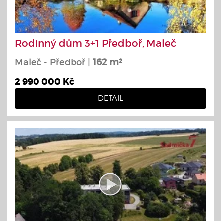
Rodinný dům 3+1 Předboř, Maleč
Maleč - Předboř |
162 m²
2 990 000 Kč
DETAIL