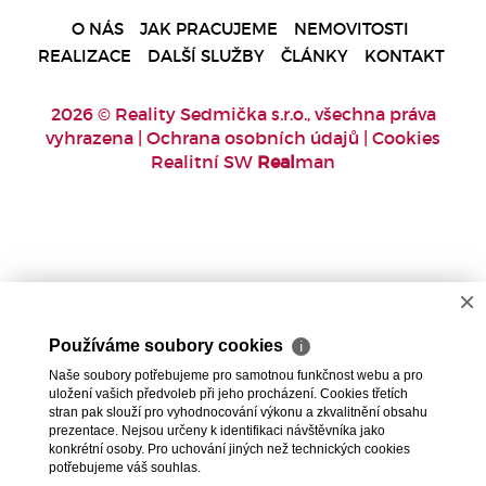
O NÁS
JAK PRACUJEME
NEMOVITOSTI
REALIZACE
DALŠÍ SLUŽBY
ČLÁNKY
KONTAKT
2026 © Reality Sedmička s.r.o., všechna práva
vyhrazena |
Ochrana osobních údajů
|
Cookies
Realitní SW
Real
man
×
Používáme soubory cookies
ℹ
Naše soubory potřebujeme pro samotnou funkčnost webu a pro
uložení vašich předvoleb při jeho procházení. Cookies třetích
stran pak slouží pro vyhodnocování výkonu a zkvalitnění obsahu
prezentace. Nejsou určeny k identifikaci návštěvníka jako
konkrétní osoby. Pro uchování jiných než technických cookies
potřebujeme váš souhlas.