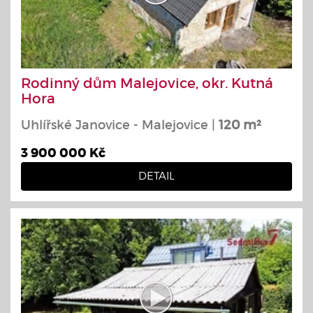
Rodinný dům Malejovice, okr. Kutná
Hora
Uhlířské Janovice - Malejovice |
120 m²
3 900 000 Kč
DETAIL